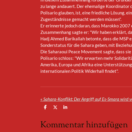
zu lange andauert. Der ehemalige Koordinator de
Polisario glauben, ist, eine friedliche Lösung, 
Zugeständnisse gemacht werden müssen".
Er erinnerte jedoch daran, dass Marokko 2007 
Zusammenhang sagte er: "Wir haben erklärt, das
Hadj Ahmed Barikallah betonte, dass die MSP eb
Sonderstatus für die Sahara geben, mit Bezieh
Die Saharaoui Peace Movement sagte, dass sie v
Polisario schloss: "Wir erwarten mehr Solidaritä
Amerika, Europa und Afrika eine Unterstützung f
internationalen Politik Widerhall findet".
«
T
T
T
e
e
e
i
i
i
Kommentar hinzufügen
l
l
l
e
e
e
n
n
n