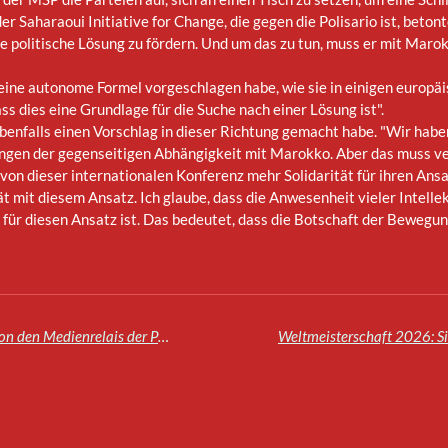
r Saharaoui Initiative for Change, die gegen die Polisario ist, beton
eine politische Lösung zu fördern. Und um das zu tun, muss er mit Mar
eine autonome Formel vorgeschlagen habe, wie sie in einigen europ
s dies eine Grundlage für die Suche nach einer Lösung ist".
enfalls einen Vorschlag in dieser Richtung gemacht habe. "Wir habe
ungen der gegenseitigen Abhängigkeit mit Marokko. Aber das muss ver
on dieser internationalen Konferenz mehr Solidarität für ihren Ans
t mit diesem Ansatz. Ich glaube, dass die Anwesenheit vieler Intellek
ür diesen Ansatz ist. Das bedeutet, dass die Botschaft der Bewegung,
Sahara-Konflikt: Der Angriff auf Es-Smara wird von den Medienrelais der Polisario beansprucht