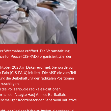
 der Westsahara eröffnet. Die Veranstaltung
 for Peace (CIS-PAIX) organisiert. Ziel der
Oktober 2023, in Dakar eröffnet. Sie wurde von
aix (CIS-PAIX) initiiert. Die MSP, die zum Teil
und die Beibehaltung der radikalen Positionen
orzuschlagen.
die Polisario, die radikale Positionen
 verhandeln", sagte Hadj Ahmed Barikallah,
hemaliger Koordinator der Saharaoui Initiative
tung für diese Krise zu finden, die schon viel