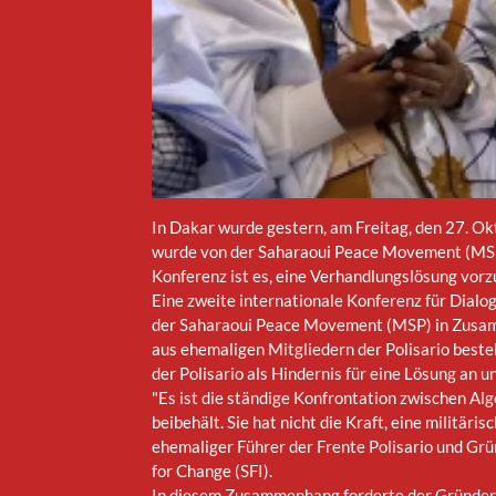
In Dakar wurde gestern, am Freitag, den 27. Ok
wurde von der Saharaoui Peace Movement (MSP) 
Konferenz ist es, eine Verhandlungslösung vorz
Eine zweite internationale Konferenz für Dialo
der Saharaoui Peace Movement (MSP) in Zusammen
aus ehemaligen Mitgliedern der Polisario beste
der Polisario als Hindernis für eine Lösung an u
"Es ist die ständige Konfrontation zwischen Alge
beibehält. Sie hat nicht die Kraft, eine militär
ehemaliger Führer der Frente Polisario und Gr
for Change (SFI).
In diesem Zusammenhang forderte der Gründer der