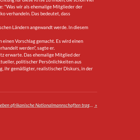
te: "Was wir als ehemalige Mitglieder der
okko verhandeln. Das bedeutet, dass
äischen Ländern angewandt werde. In diesem
n einen Vorschlag gemacht. Es wird einen
handelt werden", sagte er.
atz erwarte. Das ehemalige Mitglied der
tueller, politischer Persönlichkeiten aus
 ihr gemäßigter, realistischer Diskurs, in der
Weltmeisterschaft 2026: Sieben afrikanische Nationalmannschaften tragen ihre Heimspiele in Marokko aus.
»