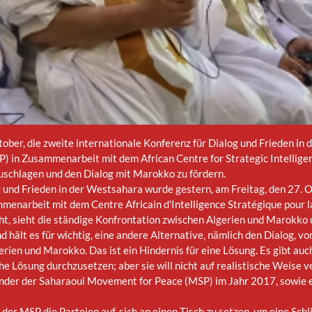
tober, die zweite internationale Konferenz für Dialog und Frieden in
in Zusammenarbeit mit dem African Centre for Strategic Intelligence
uschlagen und den Dialog mit Marokko zu fördern.
g und Frieden in der Westsahara wurde gestern, am Freitag, den 27. 
arbeit mit dem Centre Africain d'Intelligence Stratégique pour la P
ht, sieht die ständige Konfrontation zwischen Algerien und Marokko 
nd hält es für wichtig, eine andere Alternative, nämlich den Dialog, v
rien und Marokko. Das ist ein Hindernis für eine Lösung. Es gibt auch 
ische Lösung durchzusetzen; aber sie will nicht auf realistische Weise
ünder der Saharaoui Movement for Peace (MSP) im Jahr 2017, sowie e
 MSP die Parteien auf, sich an einen Tisch zu setzen, um eine Schlich