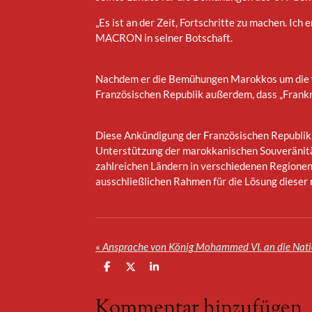
„Es ist an der Zeit, Fortschritte zu machen. Ich 
MACRON in seiner Botschaft.
Nachdem er die Bemühungen Marokkos um die wi
Französischen Republik außerdem, dass „Frankr
Diese Ankündigung der Französischen Republik, 
Unterstützung der marokkanischen Souveränität
zahlreichen Ländern in verschiedenen Regionen 
ausschließlichen Rahmen für die Lösung dieser r
«
T
T
T
e
e
e
i
i
i
Kommentar hinzufügen
l
l
l
e
e
e