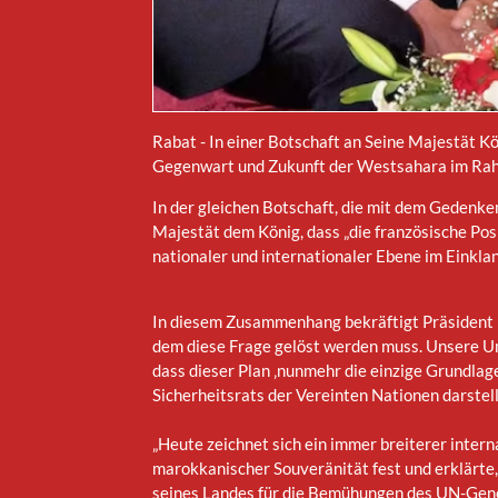
Rabat - In einer Botschaft an Seine Majestät K
Gegenwart und Zukunft der Westsahara im Rahme
In der gleichen Botschaft, die mit dem Gedenke
Majestät dem König, dass „die französische Posi
nationaler und internationaler Ebene im Einklan
In diesem Zusammenhang bekräftigt Präsident 
dem diese Frage gelöst werden muss. Unsere Un
dass dieser Plan ‚nunmehr die einzige Grundlag
Sicherheitsrats der Vereinten Nationen darstellt
„Heute zeichnet sich ein immer breiterer intern
marokkanischer Souveränität fest und erklärte, 
seines Landes für die Bemühungen des UN-Gene