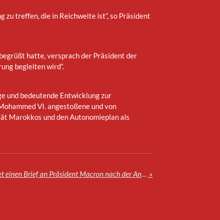
g zu treffen, die in Reichweite ist“, so Präsident
egrüßt hatte, versprach der Präsident der
ng begleiten wird“.
tige und bedeutende Entwicklung zur
ig Mohammed VI. angestoßene und von
rität Marokkos und den Autonomieplan als
König Mohammed VI. richtet einen Brief an Präsident Macron nach der Ankündigung der offiziellen Unterstützung Frankreichs für die Souveränität des Königreichs über seine Sahara
»