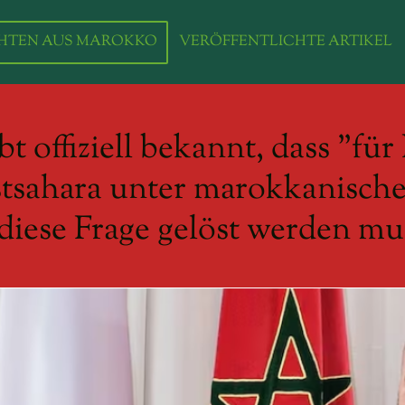
HTEN AUS MAROKKO
VERÖFFENTLICHTE ARTIKEL
t offiziell bekannt, dass "für
sahara unter marokkanischer
diese Frage gelöst werden mu