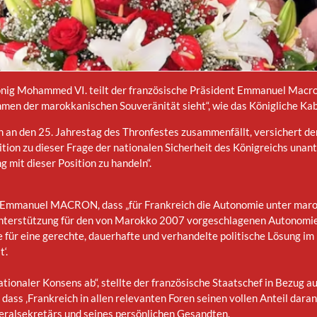
önig Mohammed VI. teilt der französische Präsident Emmanuel Macron 
n der marokkanischen Souveränität sieht“, wie das Königliche Kabin
n an den 25. Jahrestag des Thronfestes zusammenfällt, versichert de
tion zu dieser Frage der nationalen Sicherheit des Königreichs unanta
g mit dieser Position zu handeln“.
Emmanuel MACRON, dass „für Frankreich die Autonomie unter marok
terstützung für den von Marokko 2007 vorgeschlagenen Autonomieplan
e für eine gerechte, dauerhafte und verhandelte politische Lösung im
‘.
ationaler Konsens ab“, stellte der französische Staatschef in Bezug a
dass ‚Frankreich in allen relevanten Foren seinen vollen Anteil dara
ralsekretärs und seines persönlichen Gesandten.