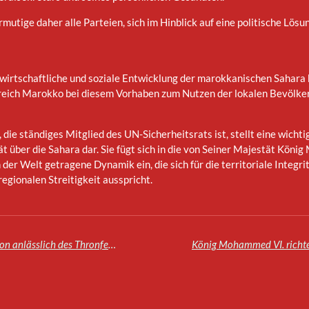
ermutige daher alle Parteien, sich im Hinblick auf eine politische Lösun
rtschaftliche und soziale Entwicklung der marokkanischen Sahara b
eich Marokko bei diesem Vorhaben zum Nutzen der lokalen Bevölkeru
die ständiges Mitglied des UN-Sicherheitsrats ist, stellt eine wich
 über die Sahara dar. Sie fügt sich in die von Seiner Majestät Kön
der Welt getragene Dynamik ein, die sich für die territoriale Integ
egionalen Streitigkeit ausspricht.
Ansprache von König Mohammed VI. an die Nation anlässlich des Thronfestes (Volltext)