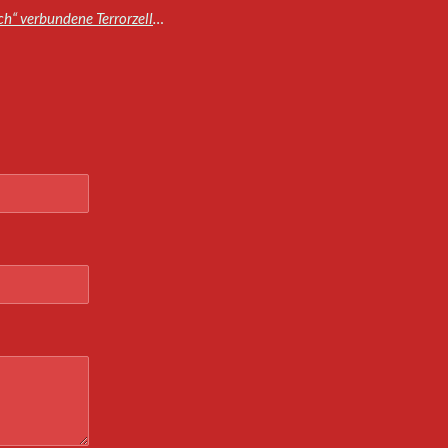
Marokko und Spanien zerschlagen eine mit „Daech“ verbundene Terrorzelle im Rahmen gemeinsamer Sicherheitsoperationen