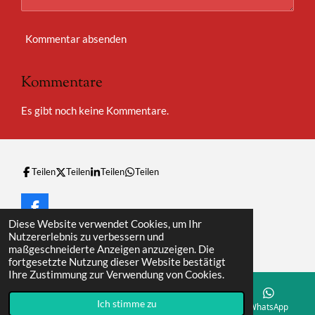
Kommentar absenden
Kommentare
Es gibt noch keine Kommentare.
Teilen
Teilen
Teilen
Teilen
F
Diese Website verwendet Cookies, um Ihr
a
© 2023 - 2026 Marokko Nachrichtenüberblick
Nutzererlebnis zu verbessern und
c
Mit Unterstützung von
Webador
maßgeschneiderte Anzeigen anzuzeigen. Die
e
fortgesetzte Nutzung dieser Website bestätigt
b
Ihre Zustimmung zur Verwendung von Cookies.
o
o
X
k
Ich stimme zu
E-Mail
Karte
WhatsApp