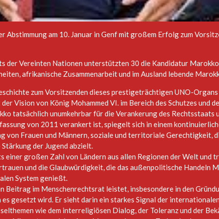
er Abstimmung am 10. Januar in Genf mit großem Erfolg zum Vorsit
 der Vereinten Nationen unterstützten 30 die Kandidatur Marokkos
eiten, afrikanische Zusammenarbeit und im Ausland lebende Marokka
eschichte zum Vorsitzenden dieses prestigeträchtigen UNO-Organs 
t der Vision von König Mohammed VI. im Bereich des Schutzes und 
okko tatsächlich unumkehrbar für die Verankerung des Rechtsstaats
rfassung von 2011 verankert ist, spiegelt sich in einem kontinuierli
ng von Frauen und Männern, soziale und territoriale Gerechtigkeit,
 Stärkung der Jugend abzielt.
ts einer großen Zahl von Ländern aus allen Regionen der Welt und tr
trauen und die Glaubwürdigkeit, die das außenpolitische Handeln Ma
ralen System genießt.
n Beitrag im Menschenrechtsrat leistet, insbesondere in den Gründ
n es gesetzt wird. Er sieht darin ein starkes Signal der internationa
sselthemen wie dem interreligiösen Dialog, der Toleranz und der B