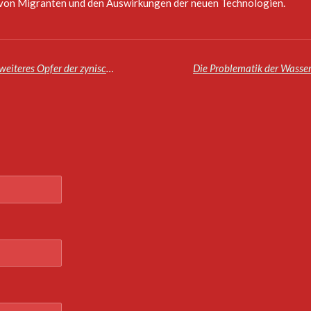
 von Migranten und den Auswirkungen der neuen Technologien.
Die junge Filleh mint Chahid mint Laaroussi, ein weiteres Opfer der zynischen Tyrannei der Polisario.