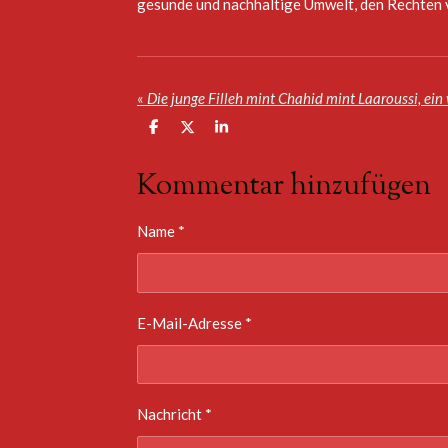
gesunde und nachhaltige Umwelt, den Rechten
«
T
T
T
e
e
e
i
i
i
Kommentar hinzufügen
l
l
l
e
e
e
n
n
n
Name *
E-Mail-Adresse *
Nachricht *