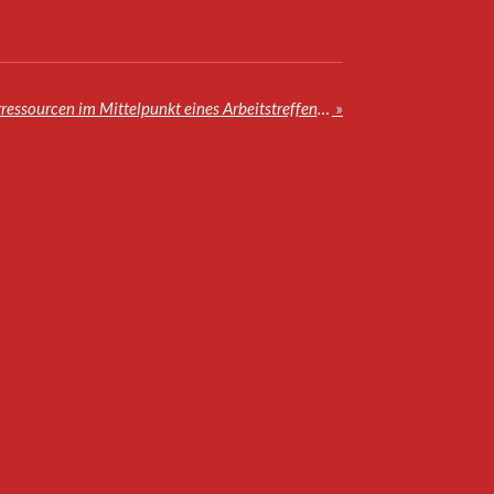
Die Problematik der Wasserressourcen im Mittelpunkt eines Arbeitstreffens unter dem Vorsitz von König Mohammed VI.
»