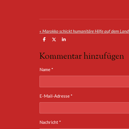
«
Marokko schickt humanitäre Hilfe auf dem Lan
T
T
T
e
e
e
i
i
i
Kommentar hinzufügen
l
l
l
e
e
e
n
n
n
Name *
E-Mail-Adresse *
Nachricht *