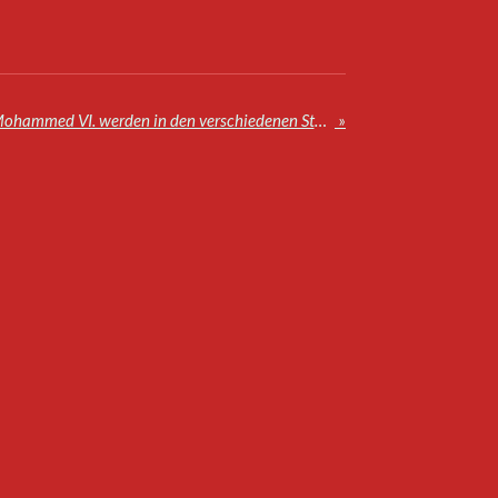
Auf Anweisung von König Mohammed VI. werden in den verschiedenen Stadtteilen von Al-Quds humanitäre Hilfsgüter verteilt
»