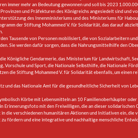
ahren immer mehr an Bedeutung gewonnen und soll bis 2023 1.000.00
 Provinzen und Präfekturen des Königreichs angesiedelt sind und vo
 Unterstützung des Innenministeriums und des Ministeriums für Habo
ogramm der Stiftung Mohammed V. für Solidarität, das darauf abziel
n.
den Tausende von Personen mobilisiert, die von Sozialarbeitern und
den. Sie werden dafür sorgen, dass die Nahrungsmittelhilfe den Ob
, die Königliche Gendarmerie, das Ministerium für Landwirtschaft, Se
g, Vorschule und Sport, die Nationale Selbsthilfe, die Nationale Förd
zen die Stiftung Mohammed V. für Solidarität ebenfalls, um einen re
tz und das Nationale Amt für die gesundheitliche Sicherheit von Leb
symbolisch Körbe mit Lebensmitteln an 10 Familienoberhäupter oder 
in Erinnerungsfoto mit den Freiwilligen, die an dieser solidarischen 
 in die verschiedenen humanitären Aktionen und Initiativen ein, die
 zu fördern und eine integrative und nachhaltige menschliche Entwi