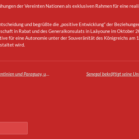
ngen der Vereinten Nationen als exklusiven Rahmen für eine realis
Entscheidung und begrüßte die „positive Entwicklung“ der Beziehung
tschaft in Rabat und des Generalkonsulats in Laâyoune im Oktober 
tive für eine Autonomie unter der Souveränität des Königreichs am 
taltet wird.
Die Sahraoui Peace Movement Tour besucht Argentinien und Paraguay, um für den Autonomieplan unter marokkanischer Souveränität zu werben.