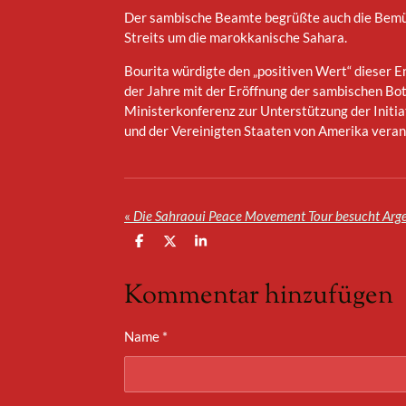
Der sambische Beamte begrüßte auch die Bemühu
Streits um die marokkanische Sahara.
Bourita würdigte den „positiven Wert“ dieser 
der Jahre mit der Eröffnung der sambischen Bo
Ministerkonferenz zur Unterstützung der Initia
und der Vereinigten Staaten von Amerika verans
«
T
T
T
e
e
e
i
i
i
Kommentar hinzufügen
l
l
l
e
e
e
n
n
n
Name *