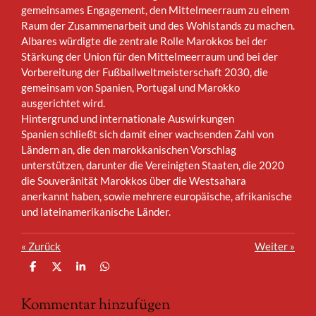
gemeinsames Engagement, den Mittelmeerraum zu einem
Raum der Zusammenarbeit und des Wohlstands zu machen.
Albares würdigte die zentrale Rolle Marokkos bei der
Stärkung der Union für den Mittelmeerraum und bei der
Vorbereitung der Fußballweltmeisterschaft 2030, die
gemeinsam von Spanien, Portugal und Marokko
ausgerichtet wird.
Hintergrund und internationale Auswirkungen
Spanien schließt sich damit einer wachsenden Zahl von
Ländern an, die den marokkanischen Vorschlag
unterstützen, darunter die Vereinigten Staaten, die 2020
die Souveränität Marokkos über die Westsahara
anerkannt haben, sowie mehrere europäische, afrikanische
und lateinamerikanische Länder.
«
Zurück
Weiter
»
T
T
T
T
e
e
e
e
i
i
i
i
Kommentar hinzufügen
l
l
l
l
e
e
e
e