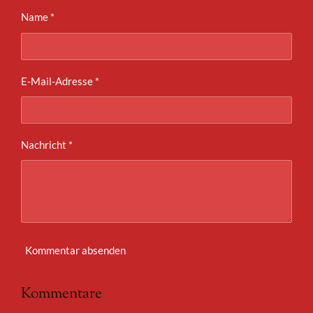
n
n
n
n
Name *
E-Mail-Adresse *
Nachricht *
Kommentar absenden
Kommentare