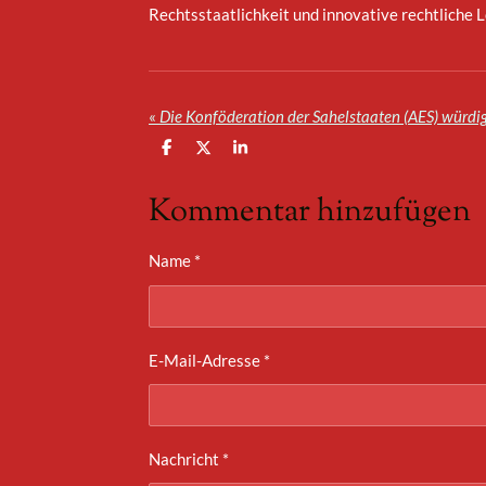
Rechtsstaatlichkeit und innovative rechtliche 
«
T
T
T
e
e
e
i
i
i
Kommentar hinzufügen
l
l
l
e
e
e
n
n
n
Name *
E-Mail-Adresse *
Nachricht *