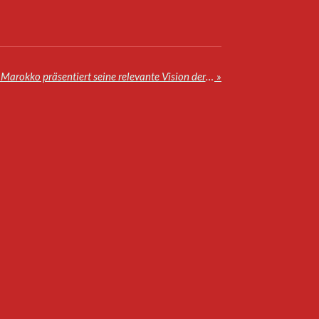
World Law Congress 2025: Marokko präsentiert seine relevante Vision der Rechtsstaatlichkeit und seinen Autonomieplan
»