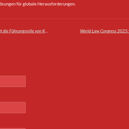
Lösungen für globale Herausforderungen.
Die Konföderation der Sahelstaaten (AES) würdigt die Führungsrolle von König Mohammed VI. in der konstruktiven Zusammenarbeit in Afrika