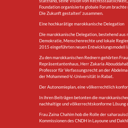
stattfand, seine Vision von Rechtsstaatlichkei
Foundation organisierte globale Forum brachte
Die Zukunft gestalten“ zusammen.
Eine hochkarätige marokkanische Delegation
Die marokkanische Delegation, bestehend aus re
Demokratie, Menschenrechte und lokale Regier
2015 eingeführten neuen Entwicklungsmodell l
Zu den marokkanischen Rednern gehörten Frau Z
Repräsentantenhaus, Herr Zakaria Abouddahab,
Professor für Verfassungsrecht an der Abdelmal
der Mohammed-V.-Universität in Rabat.
Der Autonomieplan, eine völkerrechtlich konf
In ihren Beiträgen betonten die marokkanische
nachhaltige und völkerrechtskonforme Lösung da
Frau Zaina Chahim hob die Rolle der saharauisc
Kommissionen des CNDH in Layoune und Dakhla