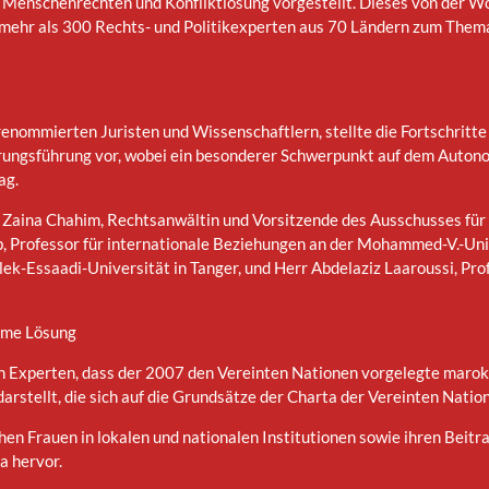
t, Menschenrechten und Konfliktlösung vorgestellt. Dieses von der W
 mehr als 300 Rechts- und Politikexperten aus 70 Ländern zum Them
nommierten Juristen und Wissenschaftlern, stellte die Fortschritte 
ungsführung vor, wobei ein besonderer Schwerpunkt auf dem Autonom
ag.
aina Chahim, Rechtsanwältin und Vorsitzende des Ausschusses für 
 Professor für internationale Beziehungen an der Mohammed-V.-Univ
ek-Essaadi-Universität in Tanger, und Herr Abdelaziz Laaroussi, Pro
orme Lösung
n Experten, dass der 2007 den Vereinten Nationen vorgelegte marok
rstellt, die sich auf die Grundsätze der Charta der Vereinten Nation
hen Frauen in lokalen und nationalen Institutionen sowie ihren Beit
 hervor.