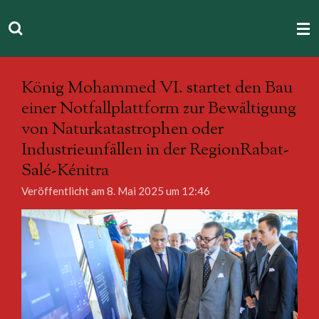
Zum
Hauptinhalt
springen
König Mohammed VI. startet den Bau
einer Notfallplattform zur Bewältigung
von Naturkatastrophen oder
Industrieunfällen in der RegionRabat-
Salé-Kénitra
Veröffentlicht am 8. Mai 2025 um 12:46