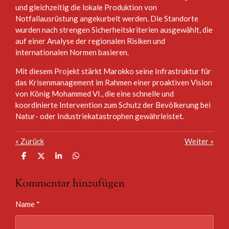
und gleichzeitig die lokale Produktion von
Notfallausrüstung angekurbelt werden. Die Standorte
wurden nach strengen Sicherheitskriterien ausgewählt, die
auf einer Analyse der regionalen Risiken und
internationalen Normen basieren.
Mit diesem Projekt stärkt Marokko seine Infrastruktur für
das Krisenmanagement im Rahmen einer proaktiven Vision
von König Mohammed VI., die eine schnelle und
koordinierte Intervention zum Schutz der Bevölkerung bei
Natur- oder Industriekatastrophen gewährleistet.
«
Zurück
Weiter
»
T
T
T
T
e
e
e
e
i
i
i
i
Kommentar hinzufügen
l
l
l
l
e
e
e
e
n
n
n
n
Name *