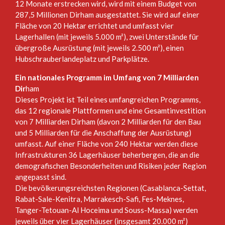
12 Monate erstrecken wird, wird mit einem Budget von
287,5 Millionen Dirham ausgestattet. Sie wird auf einer
Fläche von 20 Hektar errichtet und umfasst vier
Lagerhallen (mit jeweils 5.000 m²), zwei Unterstände für
übergroße Ausrüstung (mit jeweils 2.500 m²), einen
Hubschrauberlandeplatz und Parkplätze.
Ein nationales Programm im Umfang von 7 Milliarden
Dir
ham
Dieses Projekt ist Teil eines umfangreichen Programms,
das 12 regionale Plattformen und eine Gesamtinvestition
von 7 Milliarden Dirham (davon 2 Milliarden für den Bau
und 5 Milliarden für die Anschaffung der Ausrüstung)
umfasst. Auf einer Fläche von 240 Hektar werden diese
Infrastrukturen 36 Lagerhäuser beherbergen, die an die
demografischen Besonderheiten und Risiken jeder Region
angepasst sind.
Die bevölkerungsreichsten Regionen (Casablanca-Settat,
Rabat-Sale-Kenitra, Marrakesch-Safi, Fes-Meknes,
Tanger-Tetouan-Al Hoceima und Souss-Massa) werden
jeweils über vier Lagerhäuser (insgesamt 20.000 m²)