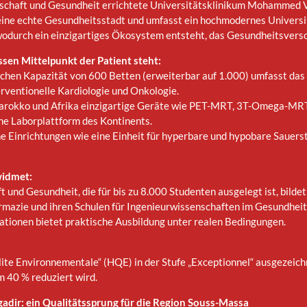
chaft und Gesundheit errichtete Universitätsklinikum Mohammed VI. 
eine echte Gesundheitsstadt und umfasst ein hochmodernes Univers
wodurch ein einzigartiges Ökosystem entsteht, das Gesundheitsverso
sen Mittelpunkt der Patient steht:
lichen Kapazität von 600 Betten (erweiterbar auf 1.000) umfasst d
erventionelle Kardiologie und Onkologie.
Marokko und Afrika einzigartige Geräte wie PET-MRT, 3T-Omega-MRT,
he Laborplattform des Kontinents.
 Einrichtungen wie eine Einheit für hyperbare und hypobare Sauerstof
widmet:
und Gesundheit, die für bis zu 8.000 Studenten ausgelegt ist, bild
armazie und ihren Schulen für Ingenieurwissenschaften im Gesundhei
ationen bietet praktische Ausbildung unter realen Bedingungen.
lite Environnementale“ (HQE) in der Stufe „Exceptionnel“ ausgezeic
 40 % reduziert wird.
dir: ein Qualitätssprung für die Region Souss-Massa