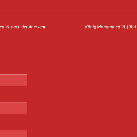
Konflikt in der Sahara: Rede von König Mohammed VI. nach der Anerkennung der marokkanischen Autonomieinitiative durch die UNO