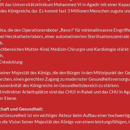
lt das Universitätsklinikum Mohammed VI in Agadir mit einer Kapa
 des Königreichs dar. Es kommt fast 3 Millionen Menschen zugute un
rika, die den Operationsroboter „Revo I“ für minimalinvasive Eingriff
i Herzkatheterlabors, einer automatisierten Sterilisationszentral
s.
chbereichen Mutter-Kind, Medizin-Chirurgie und Kardiologie stärkt
h.
 Entwicklung
Seiner Majestät des Königs, die den Bürger in den Mittelpunkt der Ges
rchen, einen gerechten Zugang zu modernster Gesundheitsversorgun
ouveränität des Königreichs im Gesundheitsbereich zu stärken.
 indirekter Arbeitsplätze sind das CHUI in Rabat und das CHU in Agad
er Ebene.
chaft und Gesundheit:
d Gesundheit ist ein wichtiger Akteur beim Aufbau einer hochwerti
e die Vision Seiner Majestät des Königs von einem leistungsfähigen, 