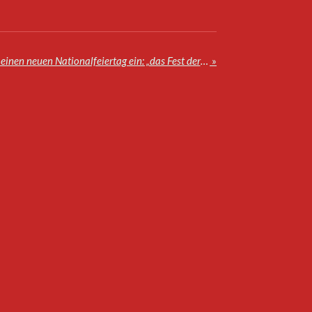
König Mohammed VI. führt einen neuen Nationalfeiertag ein: „das Fest der Einheit“
»