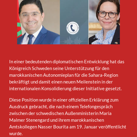
In einer bedeutenden diplomatischen Entwicklung hat das
Königreich Schweden seine Unterstützung für den
marokkanischen Autonomieplan für die Sahara-Region
bekräftigt und damit einen neuen Meilenstein in der
internationalen Konsolidierung dieser Initiative gesetzt.
Diese Position wurde in einer offiziellen Erklärung zum
Ausdruck gebracht, die nach einem Telefongespräch
zwischen der schwedischen Außenministerin Maria
Malmer Stenengard und ihrem marokkanischen
Amtskollegen Nasser Bourita am 19. Januar veröffentlicht
wurde.