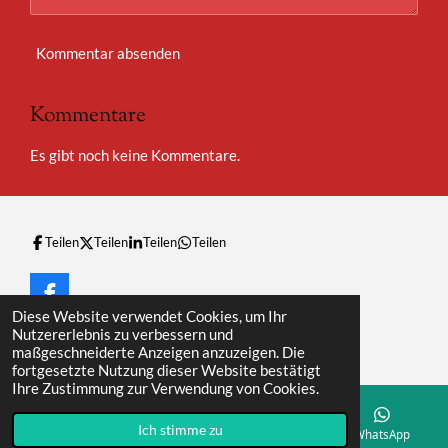
Kommentar absenden
Kommentare
Es gibt noch keine Kommentare.
Teilen
Teilen
Teilen
Teilen
F
Diese Website verwendet Cookies, um Ihr
a
© 2023 - 2026 Marokko Nachrichtenüberblick
Nutzererlebnis zu verbessern und
c
Mit Unterstützung von
Webador
maßgeschneiderte Anzeigen anzuzeigen. Die
e
fortgesetzte Nutzung dieser Website bestätigt
b
Ihre Zustimmung zur Verwendung von Cookies.
o
o
X
k
Ich stimme zu
E-Mail
Karte
WhatsApp