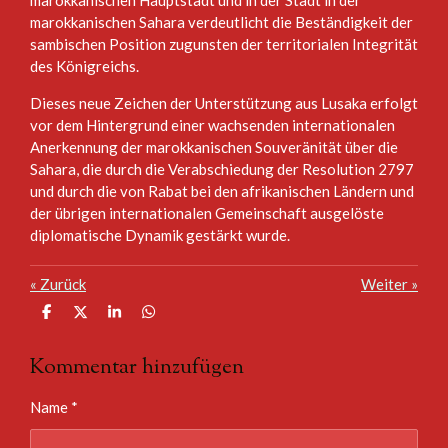
marokkanischen Sahara verdeutlicht die Beständigkeit der
sambischen Position zugunsten der territorialen Integrität
des Königreichs.
Dieses neue Zeichen der Unterstützung aus Lusaka erfolgt
vor dem Hintergrund einer wachsenden internationalen
Anerkennung der marokkanischen Souveränität über die
Sahara, die durch die Verabschiedung der Resolution 2797
und durch die von Rabat bei den afrikanischen Ländern und
der übrigen internationalen Gemeinschaft ausgelöste
diplomatische Dynamik gestärkt wurde.
«
Zurück
Weiter
»
T
T
T
T
e
e
e
e
i
i
i
i
Kommentar hinzufügen
l
l
l
l
e
e
e
e
n
n
n
n
Name *