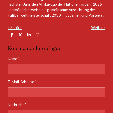
nächsten Jahr, den Afrika-Cup der Nationen im Jahr 2025
und möglicherweise die gemeinsame Ausrichtung der
Fußballweltmeisterschaft 2030 mit Spanien und Portugal
.
«
Zurück
Weiter
»
T
T
T
T
e
e
e
e
i
i
i
i
Kommentar hinzufügen
l
l
l
l
e
e
e
e
n
n
n
n
Name *
E-Mail-Adresse *
Nachricht *