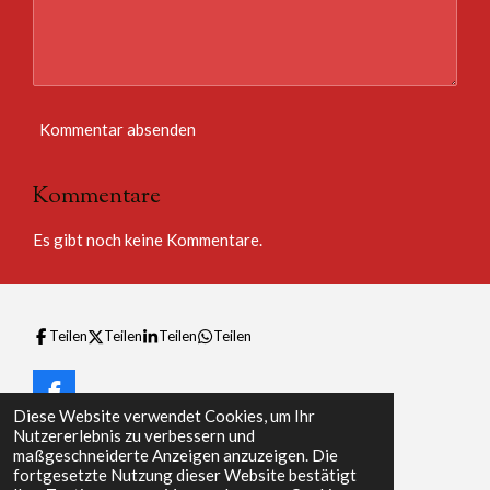
Kommentar absenden
Kommentare
Es gibt noch keine Kommentare.
Teilen
Teilen
Teilen
Teilen
F
Diese Website verwendet Cookies, um Ihr
a
© 2023 - 2026 Marokko Nachrichtenüberblick
Nutzererlebnis zu verbessern und
c
Mit Unterstützung von
Webador
maßgeschneiderte Anzeigen anzuzeigen. Die
e
fortgesetzte Nutzung dieser Website bestätigt
b