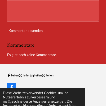
Kommentar absenden
Kommentare
Es gibt noch keine Kommentare.
Teilen
Teilen
Teilen
Teilen
F
Diese Website verwendet Cookies, um Ihr
a
© 2023 - 2026 Marokko Nachrichtenüberblick
Nutzererlebnis zu verbessern und
c
Mit Unterstützung von
Webador
maßgeschneiderte Anzeigen anzuzeigen. Die
e
fortgesetzte Nutzung dieser Website bestätigt