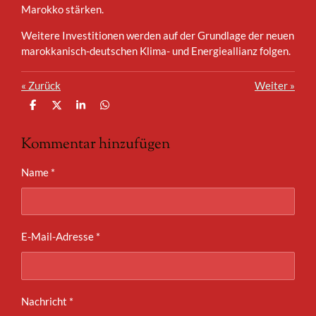
Marokko stärken.
Weitere Investitionen werden auf der Grundlage der neuen
marokkanisch-deutschen Klima- und Energieallianz folgen.
«
Zurück
Weiter
»
T
T
T
T
e
e
e
e
i
i
i
i
Kommentar hinzufügen
l
l
l
l
e
e
e
e
n
n
n
n
Name *
E-Mail-Adresse *
Nachricht *